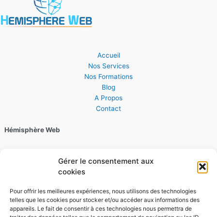
Accueil
Nos Services
Nos Formations
Blog
A Propos
Contact
Hémisphère Web
06 28 30 44 22
Gérer le consentement aux
cookies
4 Quai Kellermann, 67000 Strasbourg
Pour offrir les meilleures expériences, nous utilisons des technologies
Horaires :
telles que les cookies pour stocker et/ou accéder aux informations des
appareils. Le fait de consentir à ces technologies nous permettra de