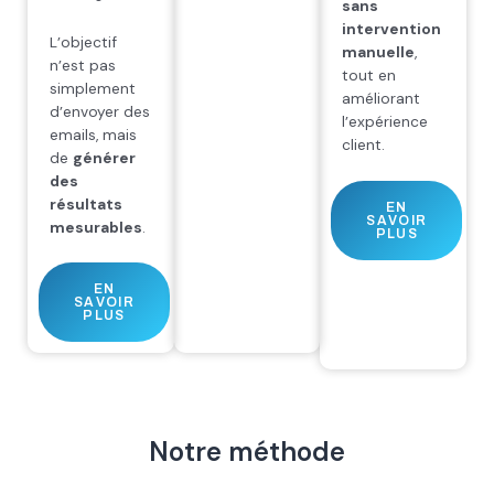
sans
intervention
L’objectif
manuelle
,
n’est pas
tout en
simplement
améliorant
d’envoyer des
l’expérience
emails, mais
client.
de
générer
des
résultats
EN
SAVOIR
mesurables
.
PLUS
EN
SAVOIR
PLUS
Notre méthode