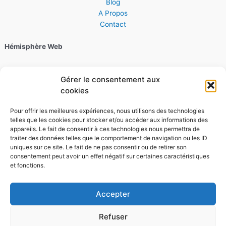
Blog
A Propos
Contact
Hémisphère Web
06 28 30 44 22
Gérer le consentement aux
cookies
4 Quai Kellermann, 67000 Strasbourg
Pour offrir les meilleures expériences, nous utilisons des technologies
Horaires :
telles que les cookies pour stocker et/ou accéder aux informations des
appareils. Le fait de consentir à ces technologies nous permettra de
traiter des données telles que le comportement de navigation ou les ID
Du lundi au vendredi, de 9h à 18h
uniques sur ce site. Le fait de ne pas consentir ou de retirer son
consentement peut avoir un effet négatif sur certaines caractéristiques
Le samedi, de 9h à 12h
et fonctions.
Accepter
Refuser