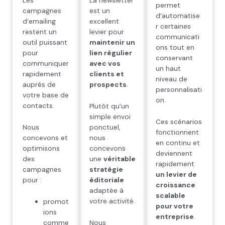
Les
La newsletter
permet
campagnes
est un
d’automatise
d’emailing
excellent
r certaines
restent un
levier pour
communicati
outil puissant
maintenir un
ons tout en
pour
lien régulier
conservant
communiquer
avec vos
un haut
rapidement
clients et
niveau de
auprès de
prospects
.
personnalisati
votre base de
on.
contacts.
Plutôt qu’un
simple envoi
Ces scénarios
Nous
ponctuel,
fonctionnent
concevons et
nous
en continu et
optimisons
concevons
deviennent
des
une
véritable
rapidement
campagnes
stratégie
un levier de
pour :
éditoriale
croissance
adaptée à
scalable
votre activité.
promot
pour votre
ions
entreprise
.
comme
Nous