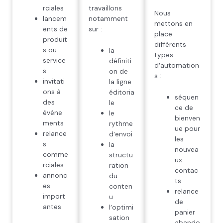
rciales
travaillons
Nous
lancem
notamment
mettons en
ents de
sur :
place
produit
différents
s ou
la
types
service
définiti
d’automation
s
on de
s :
invitati
la ligne
ons à
éditoria
séquen
des
le
ce de
événe
le
bienven
ments
rythme
ue pour
relance
d’envoi
les
s
la
nouvea
comme
structu
ux
rciales
ration
contac
annonc
du
ts
es
conten
relance
import
u
de
antes
l’optimi
panier
sation
abando