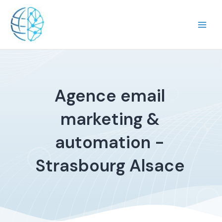
Aller
Main
au
Men
contenu
Agence email
marketing &
automation -
Strasbourg Alsace