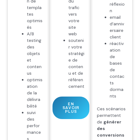
n de
du
réflexio
templa
trafic
n
tes
vers
email
optimis
votre
d’anniv
és
site
ersaire
A/B
web
client
testing
souteni
réactiv
des
r votre
ation
objets
stratégi
de
et
e de
bases
conten
conten
de
us
u et de
contac
optimis
référen
ts
ation
cement
dorma
de la
nts
délivra
EN
bilité
SAVOIR
Ces scénarios
PLUS
suivi
permettent
des
de
générer
perfor
des
mance
conversions
s