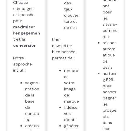
Chaque
des
nné
campagne
taux
pour
est pensée
d’ouver
les
pour
ture et
sites e-
maximiser
de clic
comme
l’engagemen
rce
t et la
Une
relance
conversion
.
newsletter
autom
bien pensée
atique
Notre
permet de :
de
approche
devis
inclut :
renforc
nurturin
er
g B2B
segme
votre
pour
ntation
image
accom
de la
de
pagner
base
marque
les
de
fidéliser
prospe
contac
vos
cts
ts
clients
dans
créatio
générer
leur