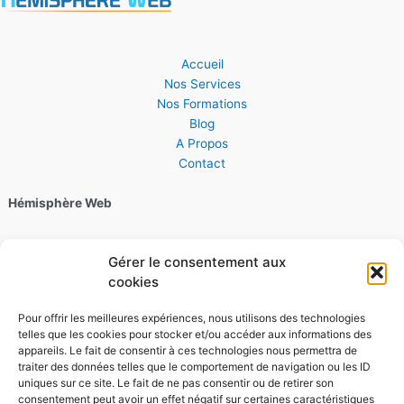
Accueil
Nos Services
Nos Formations
Blog
A Propos
Contact
Hémisphère Web
06 28 30 44 22
Gérer le consentement aux
cookies
4 Quai Kellermann, 67000 Strasbourg
Pour offrir les meilleures expériences, nous utilisons des technologies
Horaires :
telles que les cookies pour stocker et/ou accéder aux informations des
appareils. Le fait de consentir à ces technologies nous permettra de
traiter des données telles que le comportement de navigation ou les ID
Du lundi au vendredi, de 9h à 18h
uniques sur ce site. Le fait de ne pas consentir ou de retirer son
consentement peut avoir un effet négatif sur certaines caractéristiques