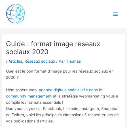
Aller
Main
au
Men
contenu
Navigation
Guide : format image réseaux
des
articles
sociaux 2020
/
Articles
,
Réseaux sociaux
/ Par
Thomas
Quel est le bon format d’image pour les réseaux sociaux en
2020 ?
Hémisphère web,
agence digitale spécialisée dans le
community management
et la stratégie webmarketing vous a
compilé les formats essentiels !
Que vous soyez sur Facebook, Linkedin, Instagram, Snapchat
ou Twitter, voici les principales dimensions à respecter lors de
vos publications d’articles.