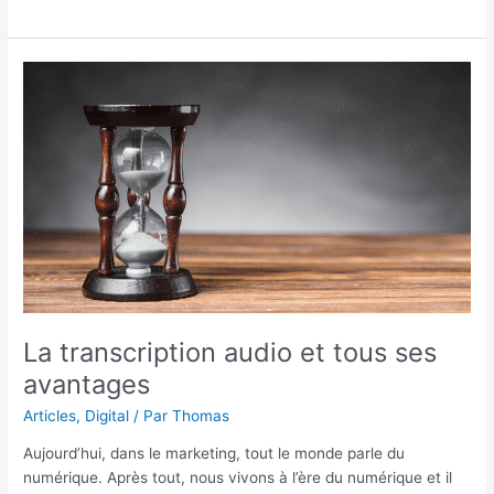
La
transcription
audio
et
tous
ses
avantages
La transcription audio et tous ses
avantages
Articles
,
Digital
/ Par
Thomas
Aujourd’hui, dans le marketing, tout le monde parle du
numérique. Après tout, nous vivons à l’ère du numérique et il