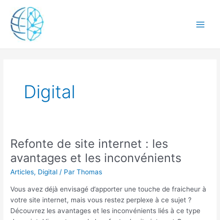
Aller
Main
au
Men
contenu
Digital
Refonte de site internet : les
Refonte
de
avantages et les inconvénients
site
Articles
,
Digital
/ Par
Thomas
internet
:
Vous avez déjà envisagé d’apporter une touche de fraicheur à
les
votre site internet, mais vous restez perplexe à ce sujet ?
avantages
Découvrez les avantages et les inconvénients liés à ce type
et