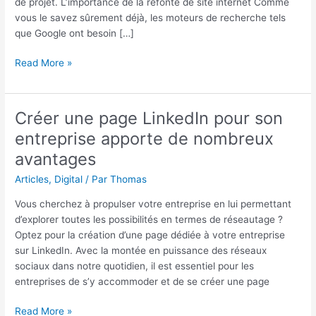
de projet. L’importance de la refonte de site internet Comme
les
vous le savez sûrement déjà, les moteurs de recherche tels
inconvénients
que Google ont besoin […]
Read More »
Créer une page LinkedIn pour son
Créer
une
entreprise apporte de nombreux
page
avantages
LinkedIn
pour
Articles
,
Digital
/ Par
Thomas
son
Vous cherchez à propulser votre entreprise en lui permettant
entreprise
d’explorer toutes les possibilités en termes de réseautage ?
apporte
Optez pour la création d’une page dédiée à votre entreprise
de
sur LinkedIn. Avec la montée en puissance des réseaux
nombreux
sociaux dans notre quotidien, il est essentiel pour les
avantages
entreprises de s’y accommoder et de se créer une page
Read More »