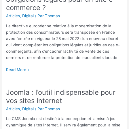
les
commerce ?
nouvelles
obligations
Articles
,
Digital
/ Par
Thomas
légales
La directive européenne relative à la modernisation de la
pour
protection des consommateurs sera transposée en France
un
avec l’entrée en vigueur le 28 mai 2022 d’un nouveau décret
site
qui vient compléter les obligations légales et juridiques des e-
e-
commerçants, afin d’encadrer l’activité de vente de ces
commerce
derniers et de renforcer la protection de leurs clients lors de
?
Read More »
Joomla : l’outil indispensable pour
Joomla
:
vos sites internet
l’outil
Articles
,
Digital
/ Par
Thomas
indispensable
pour
Le CMS Joomla est destiné à la conception et la mise à jour
vos
dynamique de sites Internet. Il servira également pour la mise