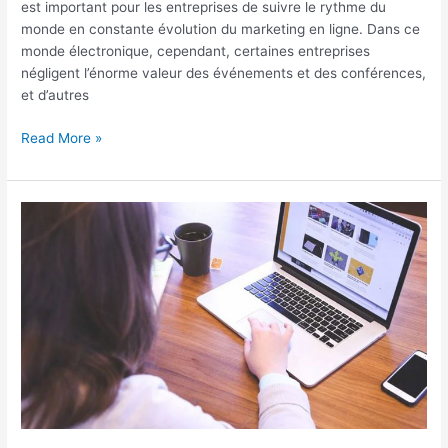
est important pour les entreprises de suivre le rythme du
monde en constante évolution du marketing en ligne. Dans ce
monde électronique, cependant, certaines entreprises
négligent l’énorme valeur des événements et des conférences,
et d’autres
Read More »
Crise
du
Coronavirus
et
relance :
planifiez
votre
communication