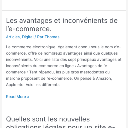
Les avantages et inconvénients de
Les
avantages
l’e-commerce.
et
Articles
,
Digital
/ Par
Thomas
inconvénients
de
Le commerce électronique, également connu sous le nom d’e-
l’e-
commerce, offre de nombreux avantages ainsi que quelques
commerce.
inconvénients. Voici une liste des sept principaux avantages et
inconvénients du commerce en ligne : Avantages de l’e-
commerce : Tant répandu, les plus gros mastodontes du
marché proposent de l’e-commerce. On pense à Amazon,
Apple etc. Voici les différents
Read More »
Quelles sont les nouvelles
Quelles
sont
obligations légales pour un site e-